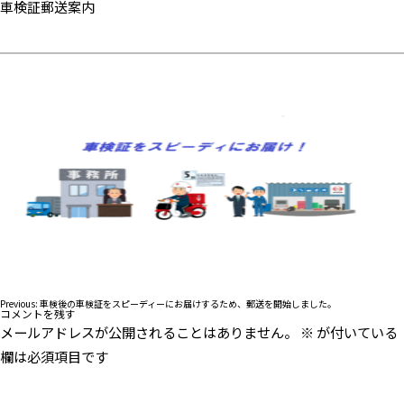
車検証郵送案内
投
Previous:
車検後の車検証をスピーディーにお届けするため、郵送を開始しました。
コメントを残す
稿
メールアドレスが公開されることはありません。
※
が付いている
ナ
ビ
欄は必須項目です
ゲ
ー
シ
ョ