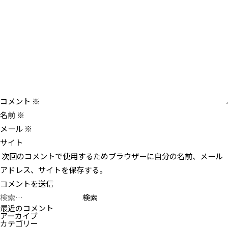
シ
ョ
ン
コメント
※
名前
※
メール
※
サイト
次回のコメントで使用するためブラウザーに自分の名前、メール
アドレス、サイトを保存する。
検
索:
最近のコメント
アーカイブ
カテゴリー