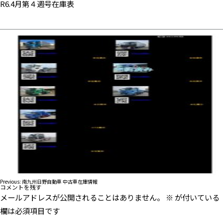
R6.4月第４週号在庫表
投
Previous:
南九州日野自動車 中古車在庫情報
コメントを残す
稿
メールアドレスが公開されることはありません。
※
が付いている
ナ
ビ
欄は必須項目です
ゲ
ー